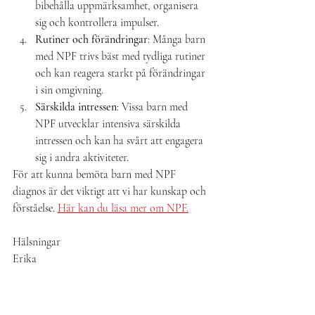
bibehålla uppmärksamhet, organisera 
sig och kontrollera impulser.
Rutiner och förändringar
: Många barn 
med NPF trivs bäst med tydliga rutiner 
och kan reagera starkt på förändringar 
i sin omgivning.
Särskilda intressen
: Vissa barn med 
NPF utvecklar intensiva särskilda 
intressen och kan ha svårt att engagera 
Prenumerera gärna på bloggen
sig i andra aktiviteter.
och få löpande tillgång till
För att kunna bemöta barn med NPF 
relationstips, övningar och
diagnos är det viktigt att vi har kunskap och 
Det kostar bara 65
nyheter!
förståelse. 
Här kan du läsa mer om NPF.
kr/månad och du kan avsluta
prenumerationen när du vill.
Hälsningar
Erika