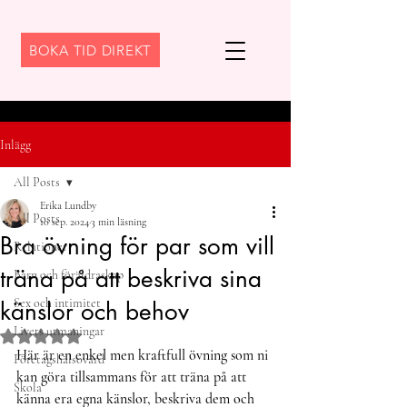
BOKA TID DIREKT
Inlägg
All Posts
Erika Lundby
All Posts
10 sep. 2024
3 min läsning
Bra övning för par som vill
Relationer
träna på att beskriva sina
Barn och föräldraskap
Sex och intimitet
känslor och behov
Livets utmaningar
Betygsatt till NaN av 5 stjärnor.
Här är en enkel men kraftfull övning som ni 
Företagshälsovård
kan göra tillsammans för att träna på att 
Skola
känna era egna känslor, beskriva dem och 