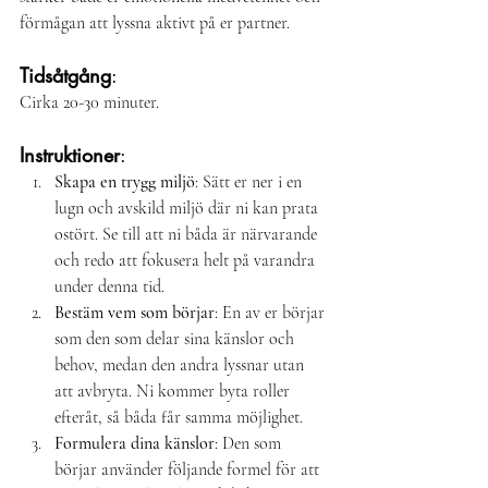
förmågan att lyssna aktivt på er partner.
Tidsåtgång
:
Cirka 20-30 minuter.
Instruktioner
:
Skapa en trygg miljö
: Sätt er ner i en 
lugn och avskild miljö där ni kan prata 
ostört. Se till att ni båda är närvarande 
Prenumerera gärna på bloggen
och få löpande tillgång till
och redo att fokusera helt på varandra 
relationstips, övningar och
under denna tid.
Det kostar bara 65
nyheter!
Bestäm vem som börjar
: En av er börjar 
kr/månad och du kan avsluta
som den som delar sina känslor och 
prenumerationen när du vill.
behov, medan den andra lyssnar utan 
att avbryta. Ni kommer byta roller 
efteråt, så båda får samma möjlighet.
Formulera dina känslor
: Den som 
börjar använder följande formel för att 